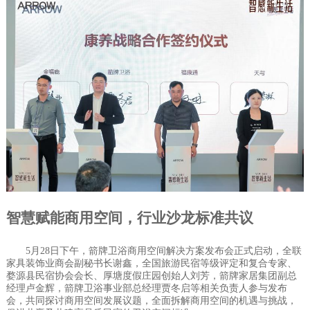
智慧
赋能商
用
空间
，
行业沙龙
标准
共议
5月28日下午，箭牌卫浴商用空间解决方案发布会正式启动，全联
家具装饰业商会副秘书长谢鑫，全国旅游民宿等级评定和复合专家、
婺源县民宿协会会长、厚塘度假庄园创始人刘芳，箭牌家居集团副总
经理卢金辉，箭牌卫浴事业部总经理贾冬启等相关负责人参与发布
会，共同探讨商用空间发展议题，全面拆解商用空间的机遇与挑战，