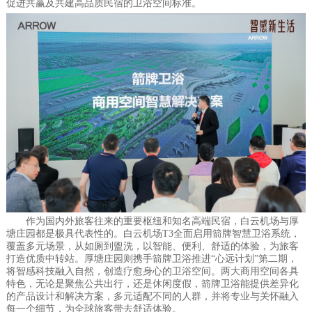
促进共赢及共建高品质民宿的卫浴空间标准。
作为国内外旅客往来的重要枢纽和知名高端民宿，白云机场与厚
塘庄园都是极具代表性的。白云机场T3全面启用箭牌智慧卫浴系统，
覆盖多元场景，从如厕到盥洗，以智能、便利、舒适的体验，为旅客
打造优质中转站。厚塘庄园则携手箭牌卫浴推进“心远计划”第二期，
将智感科技融入自然，创造疗愈身心的卫浴空间。两大商用空间各具
特色，无论是聚焦公共出行，还是休闲度假，箭牌卫浴能提供差异化
的产品设计和解决方案，多元适配不同的人群，并将专业与关怀融入
每一个细节，为全球旅客带去舒适体验。