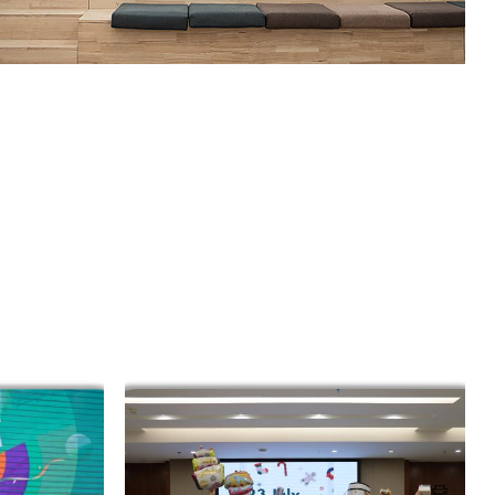
综合培养
集团针对不同体系不同层级的员工开展丰富
、跨部门篮球
多样的培训内容，有面向新员工的综合培
球等各种体育
训，有面向专业方向的营销干将培训、研发
放工作压力。
干将培训和制造干将培训，也有大型展会研
习与出国研学等。