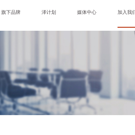
旗下品牌
泽计划
媒体中心
加入我