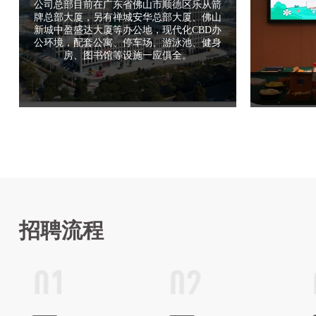
公司总部目前在广东省佛山市顺德区乐从箭
牌总部大厦，另有禅城安华总部大厦、佛山
新城中盈盛达大厦等办公地，现代化CBD办
公环境，配套公寓、停车场、游泳池、健身
房、图书馆等设施一应俱全。
招聘流程
公司环境