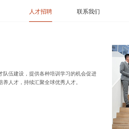
人才招聘
联系我们
才队伍建设，提供各种培训学习的机会促进
培养人才，持续汇聚全球优秀人才。