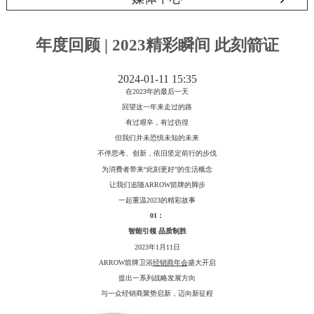
年度回顾 | 2023精彩瞬间 此刻箭证
2024-01-11 15:35
在
2023年的最后一天
回望这一年来走过的路
有过艰辛，有过彷徨
但我们并未恐惧未知的未来
不停思考、创新，依旧坚定前行的步伐
为消费者带来
“此刻更好”的生活概念
让我们追随
ARROW箭牌的脚步
一起重温
2023的精彩故事
01：
智能引领
品质制胜
2023年1月11日
ARROW箭牌卫浴
经销商年会
盛大开启
提出一系列战略发展方向
与一众经销商聚势启新，迈向新征程